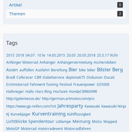
Artikel
0
Themen
2
Tags
2015
2018
04.07.
10´te
14.05.2015
20.05
20.05.2018
25.5.17 9Uhr
Anfänger Motorrad
Anhänger
Anhängervermietung
Aschersleben
Bier
Bilster Berg
Assen
auffüllen
Ausfahrt
Bereifung
bike
biker
Bradl
Caferacer
CBR
Dabelservice
daytona675
Diskusion
Ducati
Erstmotorrad
Fahrwerk Tunimg
Festival
Frauenpower
GS500E
Hafeneger
Hallo
Harz-Ring
Hochzeit
HondaCBR600RR
http://gatemesse.de/
http://german.artmotor.com/pro
Jahresparty
https://www.gp-reifen.com/?sit
Kawasaki
Kawasaki Ninja
Kurventraining
KJ
Kurvebjäger
Kühlflüssigkeit
Lichtblicke Spendentour
Meinung
Lötlampe
MoGo
Mopped
MotoGP
Motorrad
motorradevent
Motorradfahren