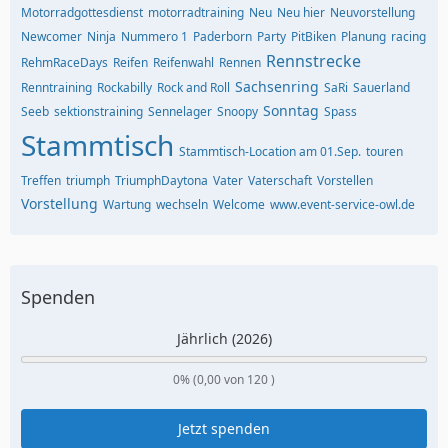
Motorradgottesdienst
motorradtraining
Neu
Neu hier
Neuvorstellung
Newcomer
Ninja
Nummero 1
Paderborn
Party
PitBiken
Planung
racing
Rennstrecke
RehmRaceDays
Reifen
Reifenwahl
Rennen
Sachsenring
Renntraining
Rockabilly
Rock and Roll
SaRi
Sauerland
Sonntag
Seeb
sektionstraining
Sennelager
Snoopy
Spass
Stammtisch
Stammtisch-Location am 01.Sep.
touren
Treffen
triumph
TriumphDaytona
Vater
Vaterschaft
Vorstellen
Vorstellung
Wartung
wechseln
Welcome
www.event-service-owl.de
Spenden
Jährlich (2026)
0% (0,00 von 120 )
Jetzt spenden